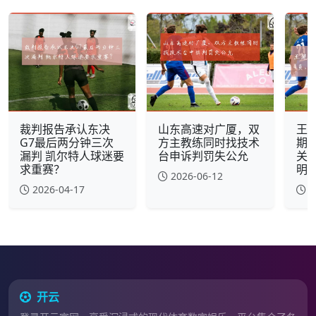
裁判报告承认东决
山东高速对广厦，双
王
G7最后两分钟三次
方主教练同时找技术
期
漏判 凯尔特人球迷要
台申诉判罚失公允
关
求重赛？
明
2026-06-12
2026-04-17
2
开云