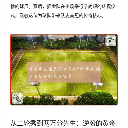
就的球员。赛后，掘金队在主场举行了简短的庆祝仪
式，致敬这位为球队带来队史首冠的传奇核心。
从二轮秀到两万分先生：逆袭的黄金