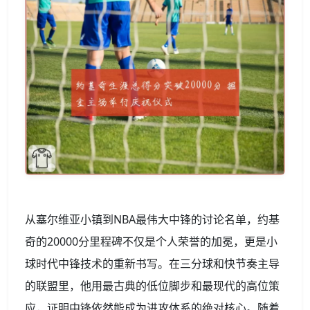
从塞尔维亚小镇到NBA最伟大中锋的讨论名单，约基
奇的20000分里程碑不仅是个人荣誉的加冕，更是小
球时代中锋技术的重新书写。在三分球和快节奏主导
的联盟里，他用最古典的低位脚步和最现代的高位策
应，证明中锋依然能成为进攻体系的绝对核心。随着