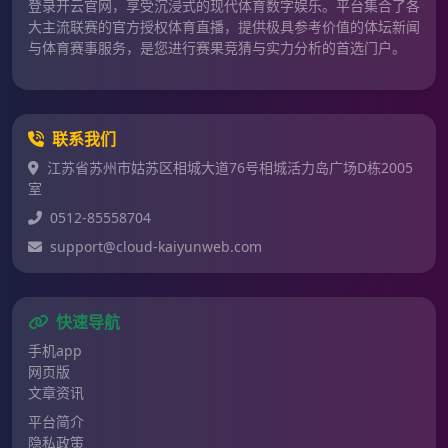
登录开云官网，享受沉浸式的现代体育数字娱乐。平台集合了各
大主流联赛的官方授权体育直播，提供极具参考价值的体坛新闻
与体育赛事服务，是您进行赛果竞猜与实力分析的首选门户。
联系我们
江苏省苏州市姑苏区相城大道76号相城活力岛广场D栋2005
室
0512-85558704
support@cloud-kaiyunweb.com
快速导航
手机app
网页版
文章资讯
平台简介
隐私政策