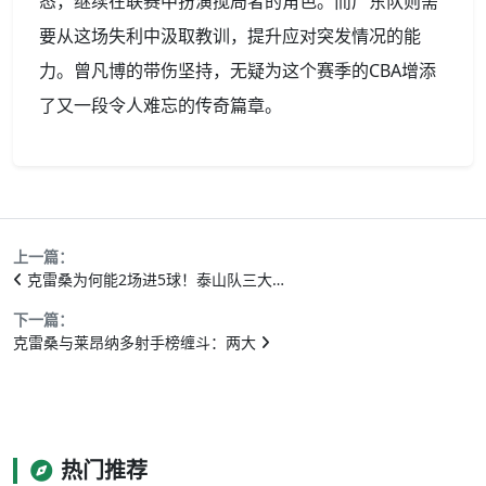
态，继续在联赛中扮演搅局者的角色。而广东队则需
要从这场失利中汲取教训，提升应对突发情况的能
力。曾凡博的带伤坚持，无疑为这个赛季的CBA增添
了又一段令人难忘的传奇篇章。
上一篇：
克雷桑为何能2场进5球！泰山队三大…
下一篇：
克雷桑与莱昂纳多射手榜缠斗：两大
热门推荐