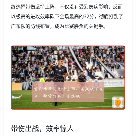
终选择带伤坚持上阵，不仅没有受到伤病影响，反而
以极高的进攻效率砍下全场最高的32分，彻底打乱了
广东队的防线布置，成为比赛胜负的关键手。
带伤出战，效率惊人