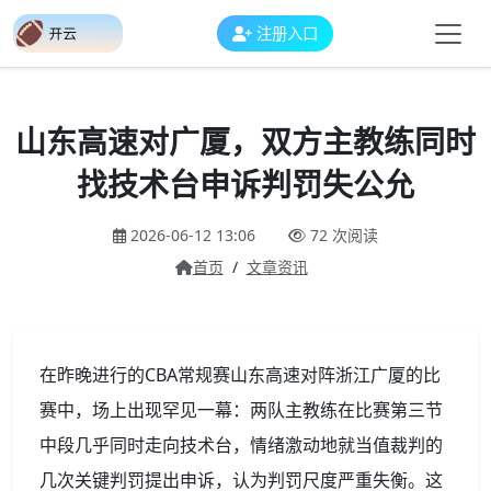
注册入口
山东高速对广厦，双方主教练同时
找技术台申诉判罚失公允
2026-06-12 13:06
72 次阅读
首页
/
文章资讯
在昨晚进行的CBA常规赛山东高速对阵浙江广厦的比
赛中，场上出现罕见一幕：两队主教练在比赛第三节
中段几乎同时走向技术台，情绪激动地就当值裁判的
几次关键判罚提出申诉，认为判罚尺度严重失衡。这