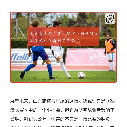
展望未来，山东高速与广厦的这场对决或许只是联赛
漫长赛季中的一个小插曲，但它为所有从业者敲响了
警钟：判罚失公允，伤害的不只是一场比赛的胜负，