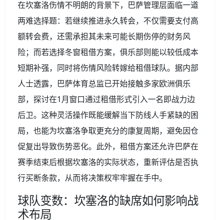
在坎塞洛伤情不明朗的背景下，巴萨管理层面临一道
两难选择题：若继续推进永久转会，不仅需要支付高
额转会费，还需承担其未来可能长期伤停的财务风
险；而若选择冬窗租借方案，俱乐部则能以较低成本
短期补强，同时将伤情风险转嫁给租借球队。据内部
人士透露，巴萨体育总监已开始接触多家欧洲俱乐
部，探讨在1月窗口通过租借形式引入一名即战力边
后卫。这种灵活操作既能缓解当下防线人手紧缺的困
局，也能为坎塞洛争取更充分的康复周期，避免因仓
促复出导致伤势恶化。此外，租借方案还允许巴萨在
赛季结束后根据坎塞洛的实际状态，重新评估是否执
行买断条款，从而将决策权牢牢握在手中。
球队变数：坎塞洛的缺席如何影响战
术布局