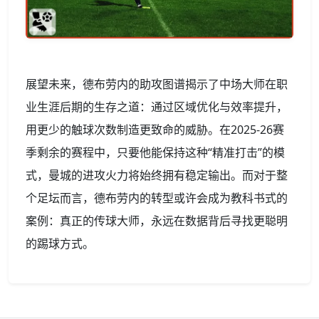
展望未来，德布劳内的助攻图谱揭示了中场大师在职
业生涯后期的生存之道：通过区域优化与效率提升，
用更少的触球次数制造更致命的威胁。在2025-26赛
季剩余的赛程中，只要他能保持这种“精准打击”的模
式，曼城的进攻火力将始终拥有稳定输出。而对于整
个足坛而言，德布劳内的转型或许会成为教科书式的
案例：真正的传球大师，永远在数据背后寻找更聪明
的踢球方式。