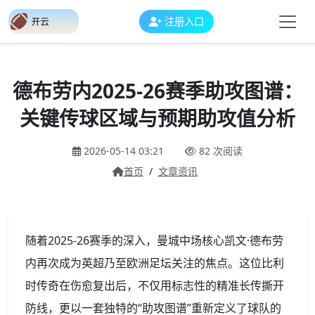
注册入口
德布劳内2025-26赛季助攻图谱：
关键传球区域与预期助攻值分析
2026-05-14 03:21
82 次阅读
首页
/
文章资讯
随着2025-26赛季的深入，曼城中场核心凯文·德布劳
内再次成为英超乃至欧洲足坛关注的焦点。这位比利
时传奇在伤愈复出后，不仅用标志性的精准长传撕开
防线，更以一套独特的“助攻图谱”重新定义了球队的