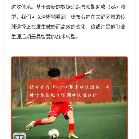
进攻体系。基于最新的数据追踪与预期助攻（xA）模
型，我们可以清晰地看到，德布劳内在关键区域的传
球选择正在发生微妙而高效的变化，这或许是他职业
生涯后期最具智慧的战术转型。