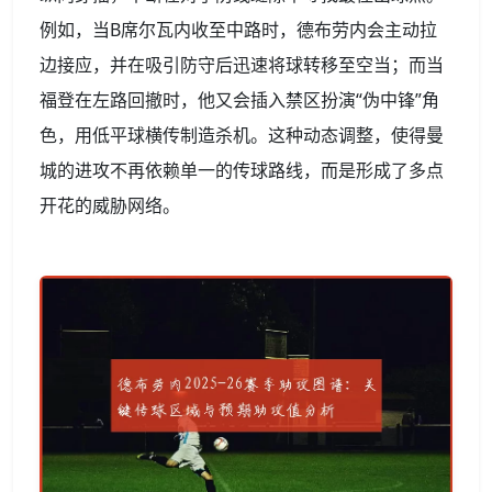
例如，当B席尔瓦内收至中路时，德布劳内会主动拉
边接应，并在吸引防守后迅速将球转移至空当；而当
福登在左路回撤时，他又会插入禁区扮演“伪中锋”角
色，用低平球横传制造杀机。这种动态调整，使得曼
城的进攻不再依赖单一的传球路线，而是形成了多点
开花的威胁网络。